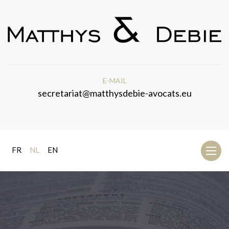
E-MAIL
secretariat@matthysdebie-avocats.eu
FR
NL
EN
Toggl
naviga