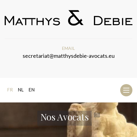
EMAIL
secretariat@matthysdebie-avocats.eu
FR
NL
EN
Toggl
naviga
Nos Avocats