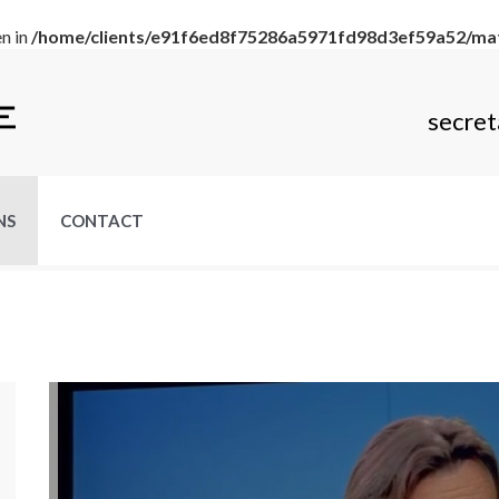
en in
/home/clients/e91f6ed8f75286a5971fd98d3ef59a52/mat
secret
NS
CONTACT