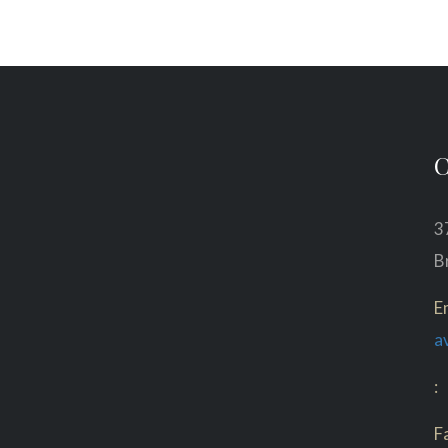
C
3
B
E
a
:
F