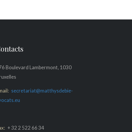
ontacts
76 Boulevard Lambermont, 1030
ruxelles
mail:
secretariat@matthysdebie-
vocats.eu
ax:
+ 32 2 522 66 34