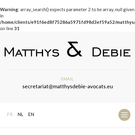
Warning
: array_search() expects parameter 2 to be array, null given
in
/home/clients/e91f6ed8f75286a5971fd98d3ef59a52/matthys/p
on line
31
EMAIL
secretariat@matthysdebie-avocats.eu
FR
NL
EN
Toggl
naviga